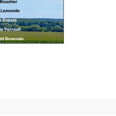
an Boucher
 Lemonde
e Dupuis
e Perrault
d Beauvais