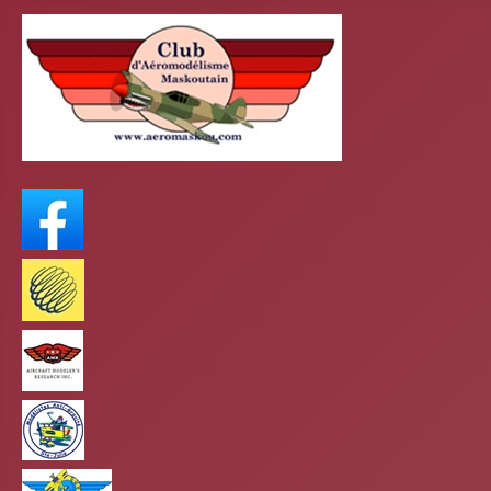
FaceBook
Meteo Media
AMR
club antigravité
Club mars