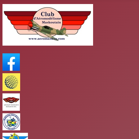
FaceBook
Meteo Media
AMR
club antigravité
Club mars