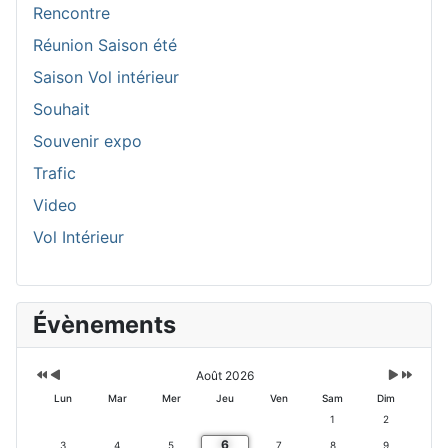
Rencontre
Réunion Saison été
Saison Vol intérieur
Souhait
Souvenir expo
Trafic
Video
Vol Intérieur
A
M
M
A
Évènements
n
o
o
n
n
i
i
n
é
s
s
é
e
p
s
e
Août 2026
p
r
u
s
Lun
Mar
Mer
Jeu
Ven
Sam
Dim
r
é
i
u
1
2
é
c
v
6
c
é
a
v
3
4
5
7
8
9