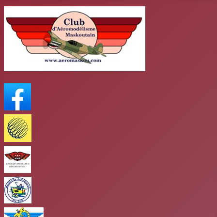
FaceBook
Meteo Media
AMR
club antigravité
Club mars