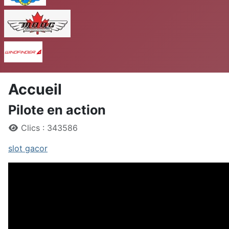
MAAC
Windfinder
Accueil
Pilote en action
Détails
Clics : 343586
slot gacor