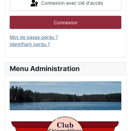
Connexion avec clé d'accès
Connexion
Mot de passe perdu ?
Identifiant perdu ?
Menu Administration
Accu
List