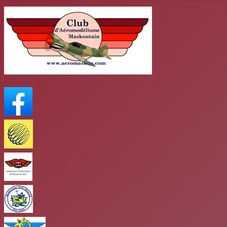
FaceBook
Meteo Media
AMR
club antigravité
Club mars