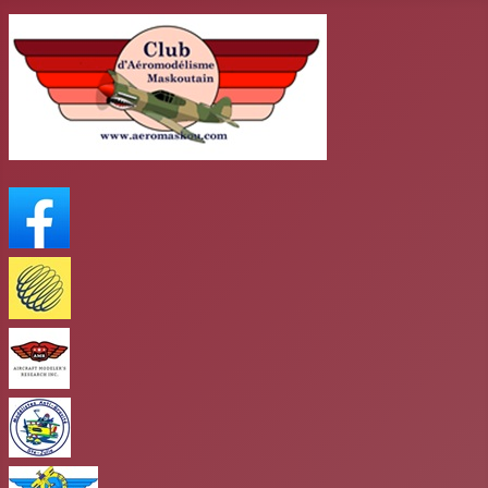
FaceBook
Meteo Media
AMR
club antigravité
Club mars